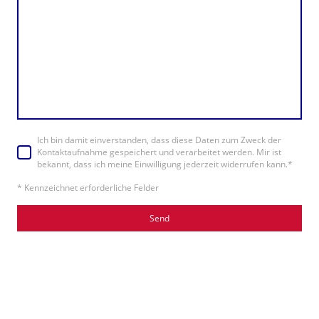
Ich bin damit einverstanden, dass diese Daten zum Zweck der
Kontaktaufnahme gespeichert und verarbeitet werden. Mir ist
bekannt, dass ich meine Einwilligung jederzeit widerrufen kann.
*
* Kennzeichnet erforderliche Felder
Send
Bekanntheit steigern